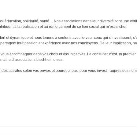
 aussi éducation, solidarité, santé… Nos associations dans leur diversité sont une vé
ibuent à la réalisation et au renforcement de ce lien social qui m’est si cher.
tif fort et dynamique et nous tenons à soutenir avec ferveur ceux qui s’investissent,
partagent leur passion et expérience avec nos concitoyens. De leur implication, naît
 vous accompagner dans vos choix et vos initiatives. Le consulter, c’est un premier p
xantaine d’associations bischheimoises.
r des activités selon vos envies et pourquoi pas, pour vous investir auprès des nomb