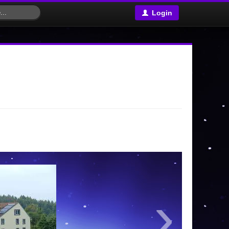
Login
›