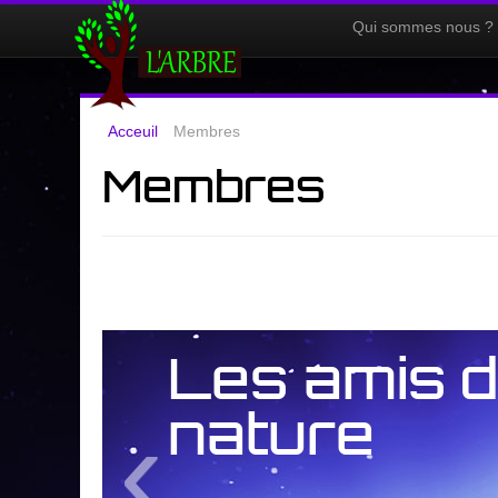
Qui sommes nous ?
Acceuil
Membres
Membres
Les amis d
‹
nature