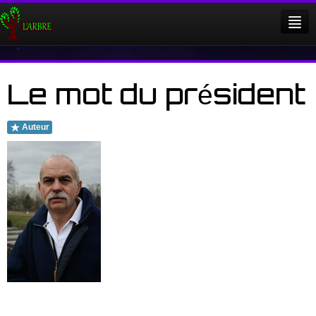
Qui sommes nous ?
Evénements
Le mot du président
Membres
Auteur
Facebook
Login