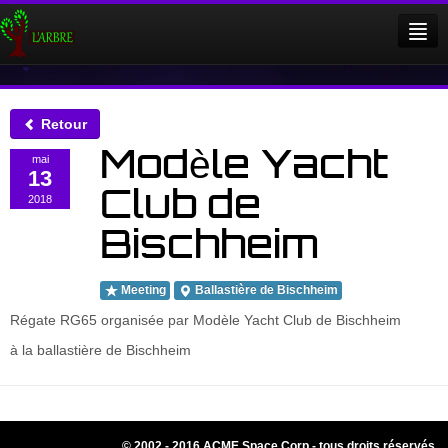
Qui sommes nous ?
Evénements
Retour
Modèle Yacht
mai
Membres
13
Club de
2018
Facebook
Bischheim
Meeting
Ballastière de Bischheim
Login
Régate RG65 organisée par Modèle Yacht Club de Bischheim
à la ballastière de Bischheim
© 2002 - 2016 ACME Space Corp - tous droits réservés.